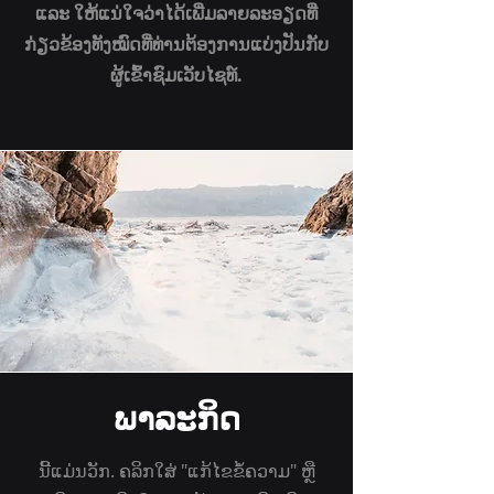
ແລະ ໃຫ້ແນ່ໃຈວ່າໄດ້ເພີ່ມລາຍລະອຽດທີ່
ກ່ຽວຂ້ອງທັງໝົດທີ່ທ່ານຕ້ອງການແບ່ງປັນກັບ
ຜູ້ເຂົ້າຊົມເວັບໄຊທ໌.
ພາລະກິດ
ນີ້ແມ່ນວັກ. ຄລິກໃສ່ "ແກ້ໄຂຂໍ້ຄວາມ" ຫຼື