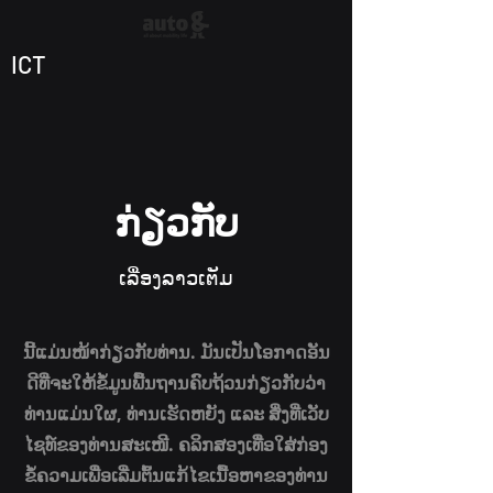
ICT
ກ່ຽວກັບ
ເລື່ອງລາວເຕັມ
ນີ້ແມ່ນໜ້າກ່ຽວກັບທ່ານ. ມັນເປັນໂອກາດອັນ
ດີທີ່ຈະໃຫ້ຂໍ້ມູນພື້ນຖານຄົບຖ້ວນກ່ຽວກັບວ່າ
ທ່ານແມ່ນໃຜ, ທ່ານເຮັດຫຍັງ ແລະ ສິ່ງທີ່ເວັບ
ໄຊທ໌ຂອງທ່ານສະເໜີ. ຄລິກສອງເທື່ອໃສ່ກ່ອງ
ຂໍ້ຄວາມເພື່ອເລີ່ມຕົ້ນແກ້ໄຂເນື້ອຫາຂອງທ່ານ