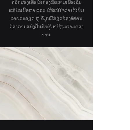
ຄລິກສອງເທື່ອໃສ່ກ່ອງຂໍ້ຄວາມເພື່ອເລີ່ມ
ແກ້ໄຂເນື້ອຫາ ແລະ ໃຫ້ແນ່ໃຈວ່າໄດ້ເພີ່ມ
ລາຍລະອຽດ ຫຼື ຂໍ້ມູນທີ່ກ່ຽວຂ້ອງທີ່ທ່ານ
ຕ້ອງການແບ່ງປັນກັບຜູ້ມາຢ້ຽມຢາມຂອງ
ທ່ານ.